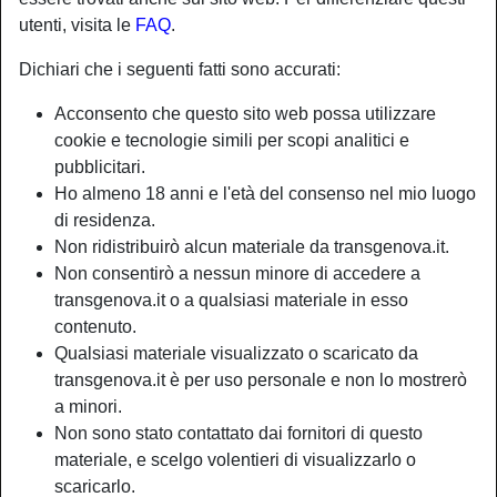
utenti, visita le
FAQ
.
Nickname:
Cagnaincalore
Dichiari che i seguenti fatti sono accurati:
Età:
32
Acconsento che questo sito web possa utilizzare
Paese:
Italia
cookie e tecnologie simili per scopi analitici e
Provincia:
Genova
pubblicitari.
Sesso:
Shemale
Ho almeno 18 anni e l'età del consenso nel mio luogo
Sessualità:
Bisessuale
di residenza.
Relazione:
Single
Non ridistribuirò alcun materiale da transgenova.it.
Non consentirò a nessun minore di accedere a
Colore degli occhi:
Blu
transgenova.it o a qualsiasi materiale in esso
Altezza:
172 cm
contenuto.
Depilata:
Sì
Qualsiasi materiale visualizzato o scaricato da
Fumatrice:
Sì
transgenova.it è per uso personale e non lo mostrerò
a minori.
person_pin
Descrizione
Non sono stato contattato dai fornitori di questo
materiale, e scelgo volentieri di visualizzarlo o
Il contatto fisico è vita perchè porta a sentire sensazioni
scaricarlo.
uniche, risvegliando anche le voglie più recondite. Sono