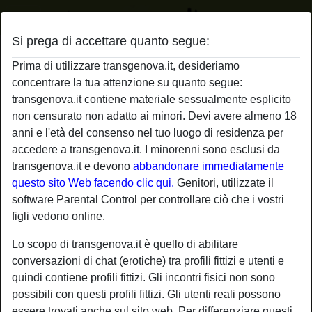
Si prega di accettare quanto segue:
Profilo di cagnaincalore
Prima di utilizzare transgenova.it, desideriamo
concentrare la tua attenzione su quanto segue:
transgenova.it contiene materiale sessualmente esplicito
non censurato non adatto ai minori. Devi avere almeno 18
anni e l'età del consenso nel tuo luogo di residenza per
accedere a transgenova.it. I minorenni sono esclusi da
transgenova.it e devono
abbandonare immediatamente
questo sito Web facendo clic qui.
Genitori, utilizzate il
software Parental Control per controllare ciò che i vostri
figli vedono online.
Lo scopo di transgenova.it è quello di abilitare
conversazioni di chat (erotiche) tra profili fittizi e utenti e
quindi contiene profili fittizi. Gli incontri fisici non sono
possibili con questi profili fittizi. Gli utenti reali possono
star
chat
Aggiungi
Chatta adesso
essere trovati anche sul sito web. Per differenziare questi