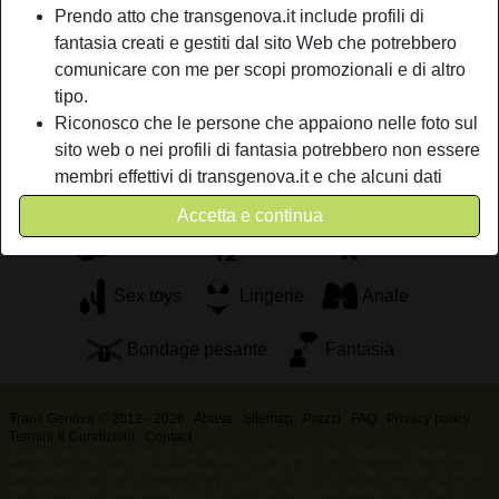
Prendo atto che transgenova.it include profili di
una femmina decisa e volitiva che ha sempre usato la sua
fantasia creati e gestiti dal sito Web che potrebbero
fisicità in maniera spregiudicata.
comunicare con me per scopi promozionali e di altro
Sta cercando
tipo.
Riconosco che le persone che appaiono nelle foto sul
Uomo, Etero, Bisessuale
sito web o nei profili di fantasia potrebbero non essere
membri effettivi di transgenova.it e che alcuni dati
Tags
vengono forniti solo a scopo illustrativo.
Accetta e continua
Riconosco che transgenova.it non effettua indagini
Massaggi
Pompini
Orali
sui precedenti dei suoi membri e che il sito Web non
tenta altrimenti di verificare l'esattezza delle
Sex toys
Lingerie
Anale
dichiarazioni rese dai suoi membri.
Bondage pesante
Fantasia
Trans Genova © 2012 - 2026
|
Abuse
|
Sitemap
|
Prezzi
|
FAQ
|
Privacy policy
|
Termini & Condizioni
|
Contact
Questo sito è un servizio di chat erotica e utilizza profili di fantasia. Questi sono
puramente a scopo di intrattenimento, incontri fisici non sono possibili. Si paga
per messaggio. Devi avere più di 18 anni per utilizzare questo sito. Al fine di