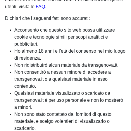
utenti, visita le
FAQ
.
Dichiari che i seguenti fatti sono accurati:
Acconsento che questo sito web possa utilizzare
cookie e tecnologie simili per scopi analitici e
pubblicitari.
Ho almeno 18 anni e l'età del consenso nel mio luogo
di residenza.
Non ridistribuirò alcun materiale da transgenova.it.
Non consentirò a nessun minore di accedere a
transgenova.it o a qualsiasi materiale in esso
contenuto.
Nickname:
Fuocoperpetuo
Qualsiasi materiale visualizzato o scaricato da
Età:
45
transgenova.it è per uso personale e non lo mostrerò
Paese:
Italia
a minori.
Provincia:
Genova
Non sono stato contattato dai fornitori di questo
Sesso:
Shemale
materiale, e scelgo volentieri di visualizzarlo o
Sessualità:
Bisessuale
scaricarlo.