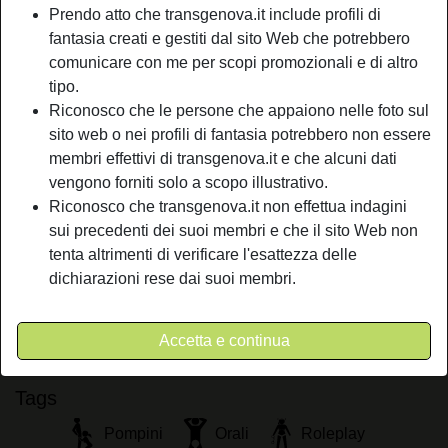
Prendo atto che transgenova.it include profili di
Relazione:
Single
fantasia creati e gestiti dal sito Web che potrebbero
Colore dei capelli:
Scuro
comunicare con me per scopi promozionali e di altro
Depilata:
Sì
tipo.
Fumatrice:
Sì
Riconosco che le persone che appaiono nelle foto sul
sito web o nei profili di fantasia potrebbero non essere
person_pin
Descrizione
membri effettivi di transgenova.it e che alcuni dati
vengono forniti solo a scopo illustrativo.
Sicuramente quando due persone decidono e diventano
Riconosco che transgenova.it non effettua indagini
scopamici hanno molti vantaggi in più rispetto agli altri tipi
sui precedenti dei suoi membri e che il sito Web non
di rapporto o relazione che si possono instaurare. Se sei
tenta altrimenti di verificare l'esattezza delle
interessato allora scrivimi e non ti fare problemi
dichiarazioni rese dai suoi membri.
Sta cercando
Non ha specificato le sue preferenze
Accetta e continua
Tags
Pompini
Orali
Roleplay