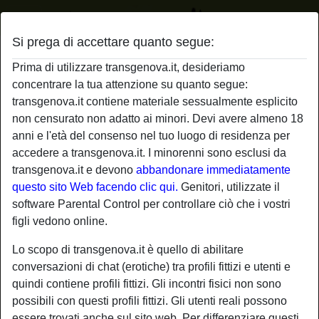
Si prega di accettare quanto segue:
Profilo di fuocoperpetuo
Prima di utilizzare transgenova.it, desideriamo
concentrare la tua attenzione su quanto segue:
transgenova.it contiene materiale sessualmente esplicito
non censurato non adatto ai minori. Devi avere almeno 18
anni e l'età del consenso nel tuo luogo di residenza per
accedere a transgenova.it. I minorenni sono esclusi da
transgenova.it e devono
abbandonare immediatamente
questo sito Web facendo clic qui.
Genitori, utilizzate il
software Parental Control per controllare ciò che i vostri
figli vedono online.
Lo scopo di transgenova.it è quello di abilitare
conversazioni di chat (erotiche) tra profili fittizi e utenti e
quindi contiene profili fittizi. Gli incontri fisici non sono
possibili con questi profili fittizi. Gli utenti reali possono
star
chat
Aggiungi
Chatta adesso
essere trovati anche sul sito web. Per differenziare questi