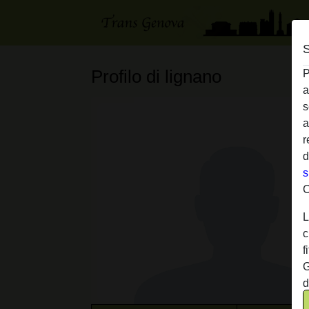
S
Profilo di lignano
P
a
s
a
r
d
s
C
L
c
f
G
d