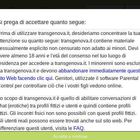
search
favorite_border
Ricerca
Registrati
i prega di accettare quanto segue:
Descrizione
rima di utilizzare transgenova.it, desideriamo concentrare la tu
ttenzione su quanto segue: transgenova.it contiene materiale
Non ha ancora inserito una descrizione
essualmente esplicito non censurato non adatto ai minori. Devi
Sta cercando
vere almeno 18 anni e l'età del consenso nel tuo luogo di
esidenza per accedere a transgenova.it. I minorenni sono esclus
Non ha specificato le sue preferenze
a transgenova.it e devono
abbandonare immediatamente quest
ito Web facendo clic qui.
Genitori, utilizzate il software Parental
ontrol per controllare ciò che i vostri figli vedono online.
o scopo di transgenova.it è quello di abilitare conversazioni di
hat (erotiche) tra profili fittizi e utenti e quindi contiene profili
ittizi. Gli incontri fisici non sono possibili con questi profili fittizi.
li utenti reali possono essere trovati anche sul sito web. Per
ifferenziare questi utenti, visita le
FAQ
.
Accetta e continua